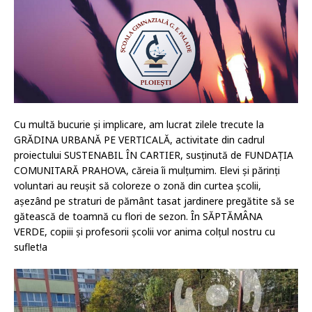
Cu multă bucurie și implicare, am lucrat zilele trecute la
GRĂDINA URBANĂ PE VERTICALĂ, activitate din cadrul
proiectului SUSTENABIL ÎN CARTIER, susținută de FUNDAȚIA
COMUNITARĂ PRAHOVA, căreia îi mulțumim. Elevi și părinți
voluntari au reușit să coloreze o zonă din curtea școlii,
așezând pe straturi de pământ tasat jardinere pregătite să se
gătească de toamnă cu flori de sezon. În SĂPTĂMÂNA
VERDE, copiii și profesorii școlii vor anima colțul nostru cu
suflet!a