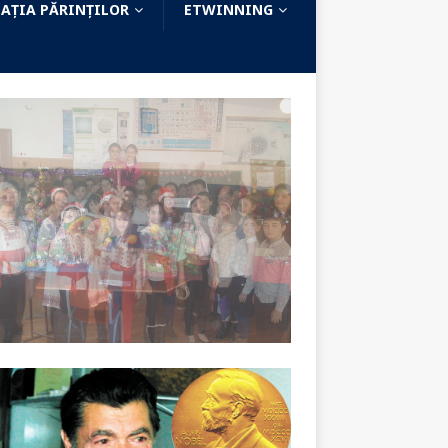
AȚIA PĂRINȚILOR
ETWINNING