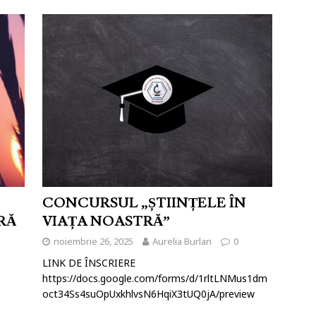
CONCURSUL „ȘTIINȚELE ÎN
RĂ
VIAȚA NOASTRĂ”
noiembrie 26, 2025
Aurelia Burlan
0
LINK DE ÎNSCRIERE
https://docs.google.com/forms/d/1rltLNMus1dm
oct34Ss4suOpUxkhlvsN6HqiX3tUQ0jA/preview