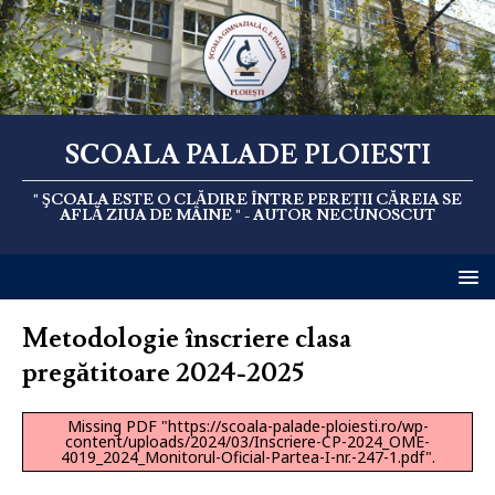
SCOALA PALADE PLOIESTI
" ŞCOALA ESTE O CLĂDIRE ÎNTRE PEREȚII CĂREIA SE
AFLĂ ZIUA DE MÂINE " - AUTOR NECUNOSCUT
Metodologie înscriere clasa
pregătitoare 2024-2025
Missing PDF "https://scoala-palade-ploiesti.ro/wp-
content/uploads/2024/03/Inscriere-CP-2024_OME-
4019_2024_Monitorul-Oficial-Partea-I-nr.-247-1.pdf".