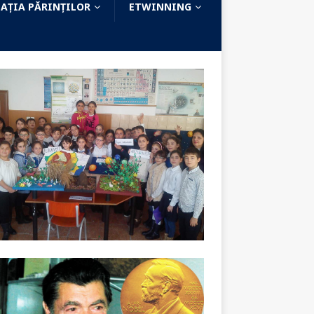
AȚIA PĂRINȚILOR
ETWINNING