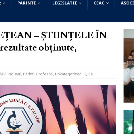
R
PARINTI
LEGISLATIE
CEAC
ASOCI
ȚEAN – ȘTIINȚELE ÎN
ultate obținute,
levi
,
Noutati
,
Parinti
,
Profesori
,
Uncategorized
0