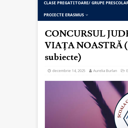
CLASE PREGATITOARE/ GRUPE PRESCOLA
PROIECTE ERASMUS
CONCURSUL JUDE
VIAȚA NOASTRĂ (rez
subiecte)
decembrie 14, 2025
Aurelia Burlan
E