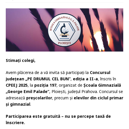
Stimați colegi,
Avem plăcerea de a vă invita să participați la
Concursul
județean „PE DRUMUL CEL BUN”
,
ediția a II-a
, înscris în
CPEEJ 2025
, la
poziția 197
, organizat de
Școala Gimnazială
„George Emil Palade”
, Ploiești, județul Prahova. Concursul se
adresează
preșcolarilor
, precum și
elevilor din ciclul primar
și gimnazial
.
Participarea este gratuită – nu se percepe taxă de
înscriere.