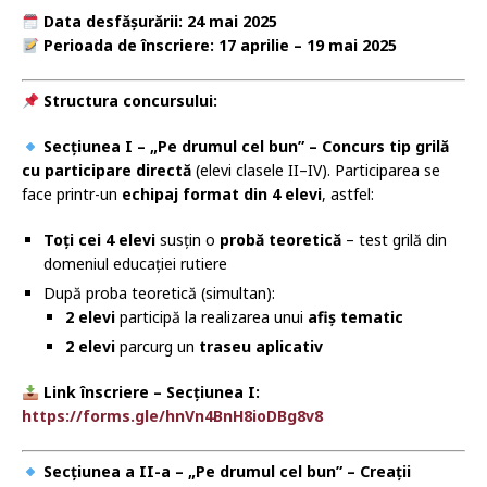
Data desfășurării: 24 mai 2025
Perioada de înscriere: 17 aprilie – 19 mai 2025
Structura concursului:
Secțiunea I – „Pe drumul cel bun” – Concurs tip grilă
cu participare directă
(elevi clasele II–IV). Participarea se
face printr-un
echipaj format din 4 elevi
, astfel:
Toți cei 4 elevi
susțin o
probă teoretică
– test grilă din
domeniul educației rutiere
După proba teoretică (simultan):
2 elevi
participă la realizarea unui
afiș tematic
2 elevi
parcurg un
traseu aplicativ
Link înscriere – Secțiunea I:
https://forms.gle/hnVn4BnH8ioDBg8v8
Secțiunea a II-a – „Pe drumul cel bun” – Creații