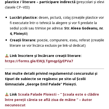
plastice / literare – participare indirectă
(preșcolari și elevi
clasele CP–VIII)
Lucrări plastice:
desen, pictură, colaj (creațiile plastice vor
fi executate într-o tehnică la alegere și vor fi predate la
sediul școlii sau trimise pe adresa:
Str. Aleea Godeanu, nr.
4, Ploiești
)
Creații literare:
poezie, compunere, eseu, referat (creațiile
literare se vor încărca exclusiv pe link-ul dedicat)
Link înscriere și încărcare creații literare:
https://forms.gle/EWJLTgmqpSjyEPVa7
Mai multe detalii privind regulamentul concursului și
tipuri de subiecte se regăsesc pe site-ul Școlii
Gimnaziale „George Emil Palade” Ploiești.
Link
Scoala Palade Ploiesti – ” Şcoala este o clădire
între pereții căreia se află ziua de mâine ” – Autor
necunoscut