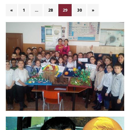
«
1
…
28
29
30
»