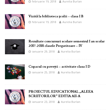
februarie 19, 2018
Aurelia Burlan
Vizitǎ la biblioteca şcolii – clasa I B
februarie 19, 2018
Aurelia Burlan
Rezultate concursuri scolare semestrul I an scolar
2017-2018 clasele Pregatitoare – IV
ianuarie 29, 2018
Aurelia Burlan
Copacul cu povești – activitate clasa I D
ianuarie 25, 2018
Aurelia Burlan
PROIECTUL EDUCATIONAL „ALEEA
SCRIITORILOR” EDITIA AII-A
ianuarie 23, 2018
Aurelia Burlan