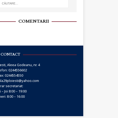
COMENTARII
CONTACT
esti, Aleea Godeanu, nr. 4
efon: 0244556602
ax: 0244554550
ala29ploiesti@yahoo.com
rar secretariat:
 – Joi 8:00 – 19:00
neri: 8:00 – 16:00