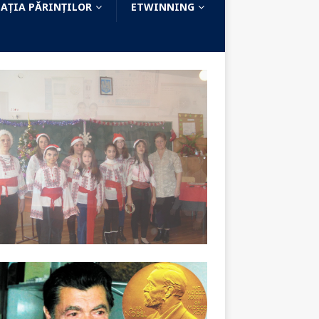
AȚIA PĂRINȚILOR
ETWINNING