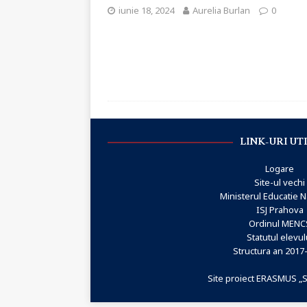
iunie 18, 2024
Aurelia Burlan
0
LINK-URI UT
Logare
Site-ul vechi
Ministerul Educatie N
ISJ Prahova
Ordinul MENC
Statutul elevul
Structura an 2017
Site proiect ERASMUS 