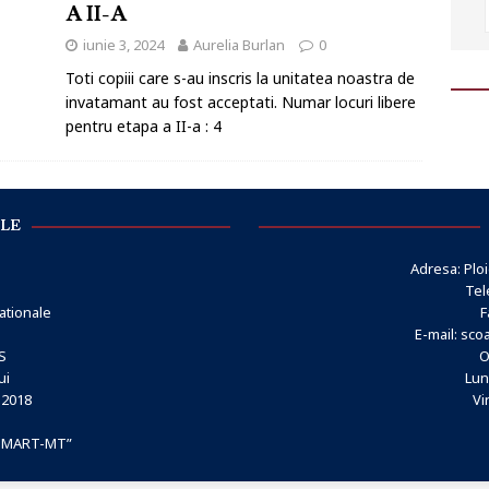
A II-A
iunie 3, 2024
Aurelia Burlan
0
Toti copiii care s-au inscris la unitatea noastra de
invatamant au fost acceptati. Numar locuri libere
pentru etapa a II-a : 4
ILE
Adresa: Ploi
Tel
ationale
F
E-mail:
sco
S
O
ui
Luni
-2018
Vi
„SMART-MT”