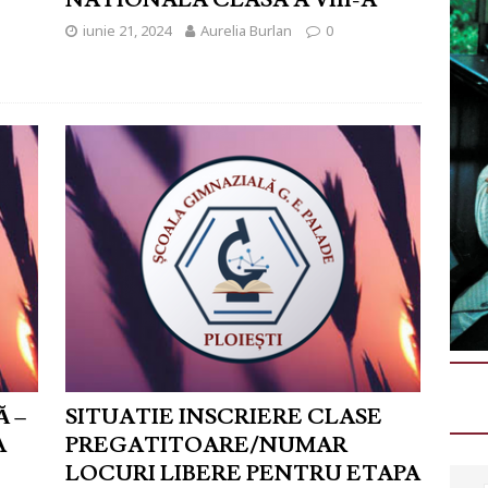
NATIONALA CLASA A VIII-A
iunie 21, 2024
Aurelia Burlan
0
Ă –
SITUATIE INSCRIERE CLASE
A
PREGATITOARE/NUMAR
LOCURI LIBERE PENTRU ETAPA